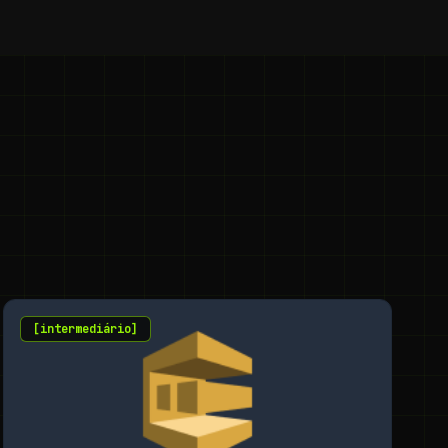
[
intermediário
]