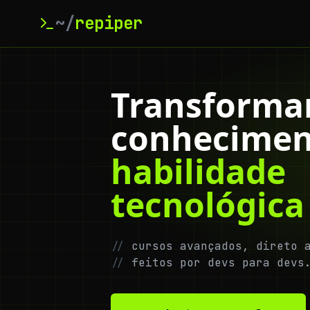
~/
repiper
Transforma
conhecimen
habilidade
tecnológica
//
cursos avançados, direto a
//
feitos por devs para devs