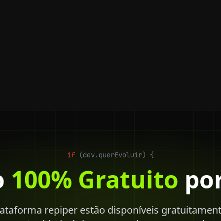
if
(dev.querEvoluir)
{
o
100% Gratuito
por
ataforma repiper estão disponíveis gratuitamen