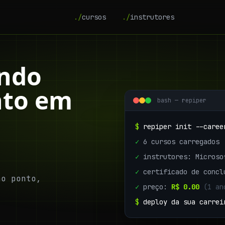
./
cursos
./
instrutores
ndo
to em
bash — repiper
$
repiper init --caree
✓
6 cursos carregados
✓
instrutores: Microso
✓
certificado de concl
o ponto,
✓
preço:
R$ 0.00
(1 an
.
$
deploy da sua carrei