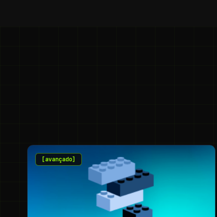
[
avançado
]