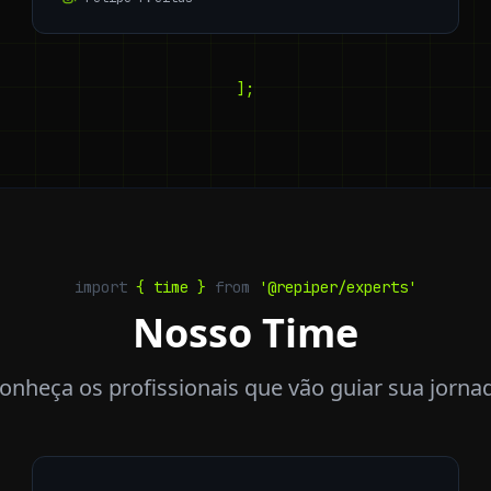
];
import
{ time }
from
'@repiper/experts'
Nosso Time
onheça os profissionais que vão guiar sua jorna