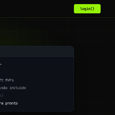
login()
r
ft MVPs
usão incluído
o)
ra pronto