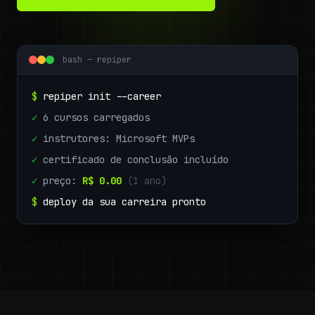
bash — repiper
$
repiper init --career
✓
6 cursos carregados
✓
instrutores: Microsoft MVPs
✓
certificado de conclusão incluído
✓
preço:
R$ 0.00
(1 ano)
$
deploy da sua carreira pronto