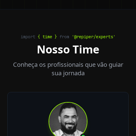
import
{ time }
from
'@repiper/experts'
Nosso Time
Conheça os profissionais que vão guiar
sua jornada