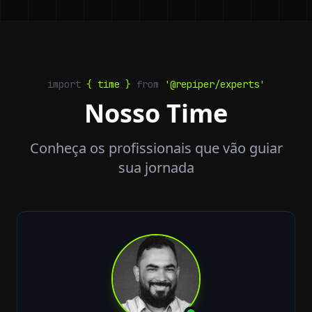
import
{ time }
from
'@repiper/experts'
Nosso Time
Conheça os profissionais que vão guiar
sua jornada