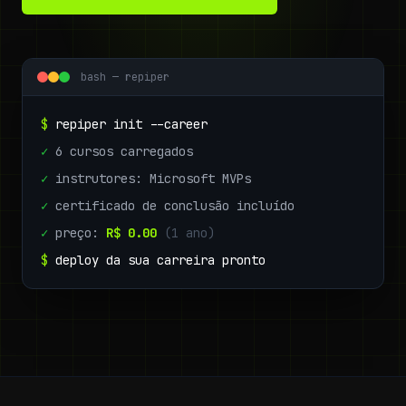
bash — repiper
$
repiper init --career
✓
6 cursos carregados
✓
instrutores: Microsoft MVPs
✓
certificado de conclusão incluído
✓
preço:
R$ 0.00
(1 ano)
$
deploy da sua carreira pronto